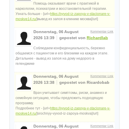
Помощь оказывают врачи с практикой в
наркологии, психиатрии и восстановительной терапии.
Узнать больше - [url=
https://vyvod-iz-zapoya-v-stacionare-v-
moskve14.ru/
]вывод из запоя в клинике москва[/url]
Donnerstag, 06 August
Kommentar-Link
2026 13:39
gepostet von
Richardlab
Соблюдаем конфиденциальность, бережно
общаемся с пациентом и его близкими на каждом этапе.
Детальнее - вывод из запоя на дому недорого в
геленджике
Donnerstag, 06 August
Kommentar-Link
2026 13:38
gepostet von Ricardobab
Врач учитывает симптомы, риски, анамнез и
семейную ситуацию, чтобы предложить подходящую
программу.
Подробнее тут - [url=
https://vyvod-iz-zapoya-v-stacionare-v-
moskve14.ru/
]srochnyy-vyvod-iz-zapoya-moskva[/url]
Donnerstag, 06 August
Kommentar-Link