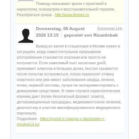
Помощь оказывают врачи с практикой в
наркологии, психиатрии и восстановительной терапии.
Разобраться лучше -
http://www.domen.ru
Donnerstag, 06 August
Kommentar-Link
2026 13:15
gepostet von Ricardobab
Вывод из запоя в стационаре в Москве нужен в
ситуациях, когда самостоятельное прерывание
употребления становится опасным или просто не
получается. Если зависимый пьет несколько дней,
принимает алкоголь в больших дозах, быстро срывается
после попытки остановиться, плохо переносит отмену
спиртного или уже имеет заболевания сердца, печени,
почек, нервной системы, лучше не экспериментировать с
домашними средствами. В таких случаях наркологическая
клиника дает более безопасный формат: осмотр,
детоксикационные процедуры, медикаментозное лечение,
диагностику и участие квалифицированного медицинского
персонала.
Подробнее -
https://vyvod-iz-zapoya-v-stacionare-v-
moskve14.ru/