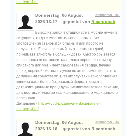
moskve14.ru
Donnerstag, 06 August
Kommentar-Link
2026 13:17
gepostet von
Ricardobab
Вывод из запоя в стационаре в Москве нужен в
ситуациях, когда самостоятельное прерывание
употребления становится опасным или просто не
получается. Если зависимый пьет несколько дней,
принимает алкоголь в больших дозах, быстро срывается
после попытки остановиться, плохо переносит отмену
спиртного или уже имеет заболевания сердца, печени,
почек, нервной системы, лучше не экспериментировать с
домашними средствами. В таких случаях наркологическая
клиника дает более безопасный формат: осмотр,
детоксикационные процедуры, медикаментозное лечение,
диагностику и участие квалифицированного медицинского
персонала.
Детальнее -
http://vyvod-iz-zapoya-v-stacionare-v-
moskve14.ru/
Donnerstag, 06 August
Kommentar-Link
2026 13:16
gepostet von Ricardobab