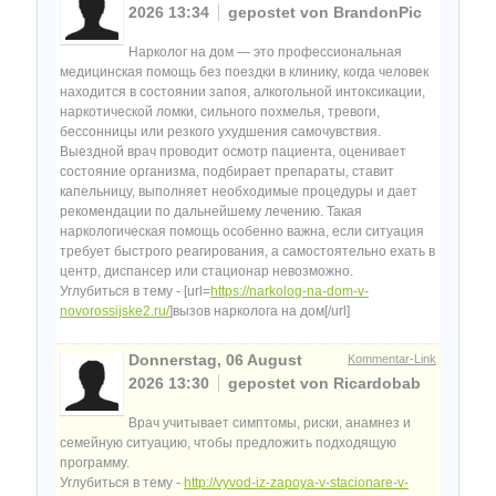
2026 13:34
gepostet von BrandonPic
Нарколог на дом — это профессиональная
медицинская помощь без поездки в клинику, когда человек
находится в состоянии запоя, алкогольной интоксикации,
наркотической ломки, сильного похмелья, тревоги,
бессонницы или резкого ухудшения самочувствия.
Выездной врач проводит осмотр пациента, оценивает
состояние организма, подбирает препараты, ставит
капельницу, выполняет необходимые процедуры и дает
рекомендации по дальнейшему лечению. Такая
наркологическая помощь особенно важна, если ситуация
требует быстрого реагирования, а самостоятельно ехать в
центр, диспансер или стационар невозможно.
Углубиться в тему - [url=
https://narkolog-na-dom-v-
novorossijske2.ru/
]вызов нарколога на дом[/url]
Donnerstag, 06 August
Kommentar-Link
2026 13:30
gepostet von Ricardobab
Врач учитывает симптомы, риски, анамнез и
семейную ситуацию, чтобы предложить подходящую
программу.
Углубиться в тему -
http://vyvod-iz-zapoya-v-stacionare-v-