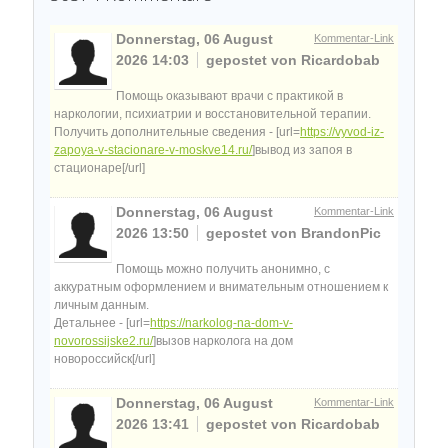
Donnerstag, 06 August
Kommentar-Link
2026 14:03
gepostet von Ricardobab
Помощь оказывают врачи с практикой в
наркологии, психиатрии и восстановительной терапии.
Получить дополнительные сведения - [url=
https://vyvod-iz-
zapoya-v-stacionare-v-moskve14.ru/
]вывод из запоя в
стационаре[/url]
Donnerstag, 06 August
Kommentar-Link
2026 13:50
gepostet von BrandonPic
Помощь можно получить анонимно, с
аккуратным оформлением и внимательным отношением к
личным данным.
Детальнее - [url=
https://narkolog-na-dom-v-
novorossijske2.ru/
]вызов нарколога на дом
новороссийск[/url]
Donnerstag, 06 August
Kommentar-Link
2026 13:41
gepostet von Ricardobab