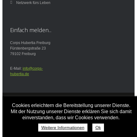
Netzwerk fürs Leben
Einfach
melden...
Corps Hubertia Freiburg
Fürstenbergstraße 23
79102 Freiburg
E-Mail:
info@corps-
hubertia.de
Design und Implementierung -
www.bald-im-netz.de
Cookies erleichtern die Bereitstellung unserer Dienste.
© Copyright 2013 Martin Richter
Mit der Nutzung unserer Dienste erklären Sie sich damit
einverstanden, dass wir Cookies verwenden.
Weitere Informationen
Ok