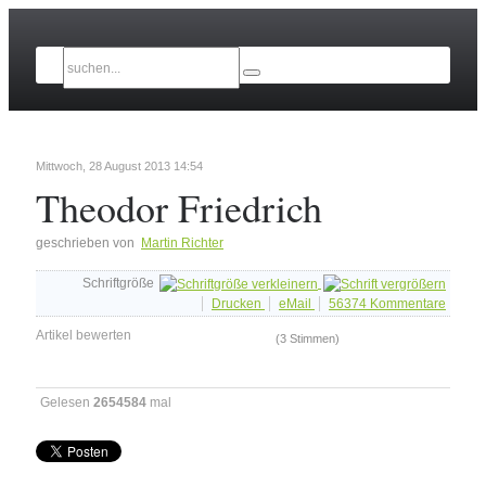
Mittwoch, 28 August 2013 14:54
Theodor Friedrich
geschrieben von
Martin Richter
Schriftgröße
Drucken
eMail
56374
Kommentare
Artikel bewerten
(3 Stimmen)
Gelesen
2654584
mal