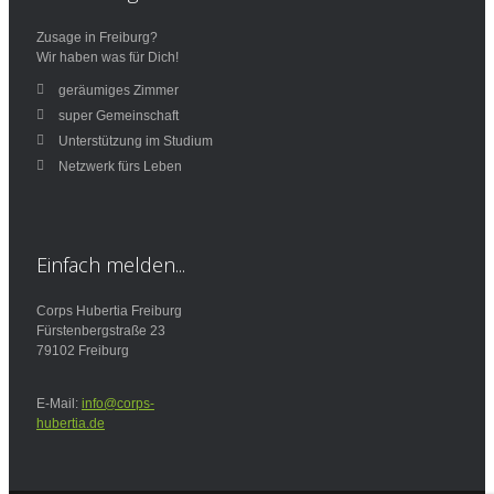
Zusage in Freiburg?
Wir haben was für Dich!
geräumiges Zimmer
super Gemeinschaft
Unterstützung im Studium
Netzwerk fürs Leben
Einfach
melden...
Corps Hubertia Freiburg
Fürstenbergstraße 23
79102 Freiburg
E-Mail:
info@corps-
hubertia.de