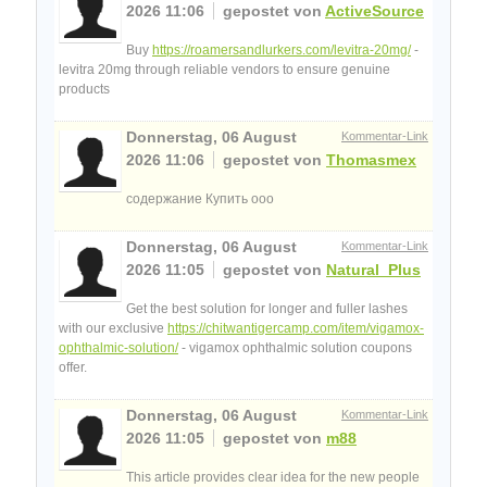
2026 11:06
gepostet von
ActiveSource
Buy
https://roamersandlurkers.com/levitra-20mg/
-
levitra 20mg through reliable vendors to ensure genuine
products
Donnerstag, 06 August
Kommentar-Link
2026 11:06
gepostet von
Thomasmex
содержание Купить ооо
Donnerstag, 06 August
Kommentar-Link
2026 11:05
gepostet von
Natural_Plus
Get the best solution for longer and fuller lashes
with our exclusive
https://chitwantigercamp.com/item/vigamox-
ophthalmic-solution/
- vigamox ophthalmic solution coupons
offer.
Donnerstag, 06 August
Kommentar-Link
2026 11:05
gepostet von
m88
This article provides clear idea for the new people