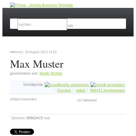
Mittwoch, 28 August 2013 14:52
Max Muster
geschrieben von
Martin Richter
Schriftgröße
Drucken
eMail
996421
Kommentare
Artikel bewerten
(12 Stimmen)
Gelesen
39563472
mal