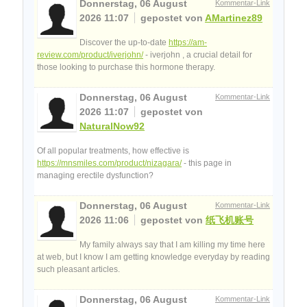
Donnerstag, 06 August
Kommentar-Link
2026 11:07
gepostet von
AMartinez89
Discover the up-to-date
https://am-
review.com/product/iverjohn/
- iverjohn , a crucial detail for
those looking to purchase this hormone therapy.
Donnerstag, 06 August
Kommentar-Link
2026 11:07
gepostet von
NaturalNow92
Of all popular treatments, how effective is
https://mnsmiles.com/product/nizagara/
- this page in
managing erectile dysfunction?
Donnerstag, 06 August
Kommentar-Link
2026 11:06
gepostet von
纸飞机账号
My family always say that I am killing my time here
at web, but I know I am getting knowledge everyday by reading
such pleasant articles.
Donnerstag, 06 August
Kommentar-Link