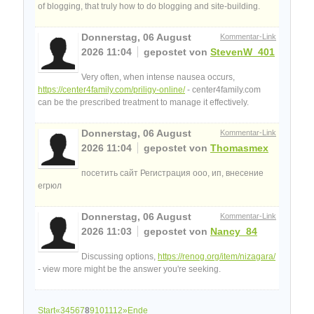
of blogging, that truly how to do blogging and site-building.
Donnerstag, 06 August
Kommentar-Link
2026 11:04
gepostet von
StevenW_401
Very often, when intense nausea occurs,
https://center4family.com/priligy-online/
- center4family.com
can be the prescribed treatment to manage it effectively.
Donnerstag, 06 August
Kommentar-Link
2026 11:04
gepostet von
Thomasmex
посетить сайт Регистрация ооо, ип, внесение
егрюл
Donnerstag, 06 August
Kommentar-Link
2026 11:03
gepostet von
Nancy_84
Discussing options,
https://renog.org/item/nizagara/
- view more might be the answer you're seeking.
Start
«
3
4
5
6
7
8
9
10
11
12
»
Ende