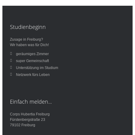
Studienbeginn
Zusage in Freiburg?
Wir haben was für Dich!
geräumiges Zimmer
super Gemeinschaft
Unterstützung im Studium
Netzwerk fürs Leben
Einfach
melden...
Corps Hubertia Freiburg
Fürstenbergstraße 23
79102 Freiburg