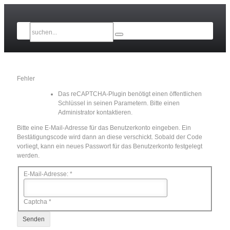
Fehler
Das reCAPTCHA-Plugin benötigt einen öffentlichen
Schlüssel in seinen Parametern. Bitte einen
Administrator kontaktieren.
Bitte eine E-Mail-Adresse für das Benutzerkonto eingeben. Ein
Bestätigungscode wird dann an diese verschickt. Sobald der Code
vorliegt, kann ein neues Passwort für das Benutzerkonto festgelegt
werden.
E-Mail-Adresse:
*
Captcha
*
Senden