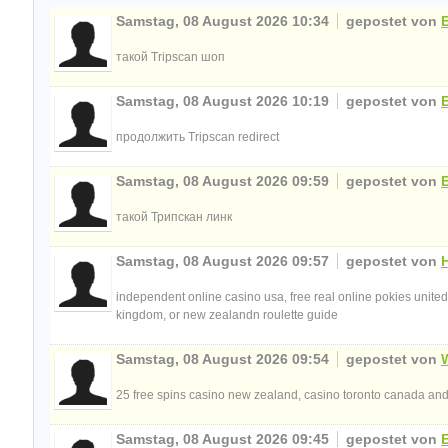
Samstag, 08 August 2026 10:34
gepostet von
такой Tripscan шоп
Samstag, 08 August 2026 10:19
gepostet von
продолжить Tripscan redirect
Samstag, 08 August 2026 09:59
gepostet von
такой Трипскан линк
Samstag, 08 August 2026 09:57
gepostet von
independent online casino usa, free real online pokies united
kingdom, or new zealandn roulette guide
Samstag, 08 August 2026 09:54
gepostet von
25 free spins casino new zealand, casino toronto canada and
Samstag, 08 August 2026 09:45
gepostet von