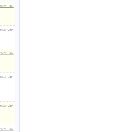
ntar-Link
ntar-Link
ntar-Link
ntar-Link
ntar-Link
ntar-Link