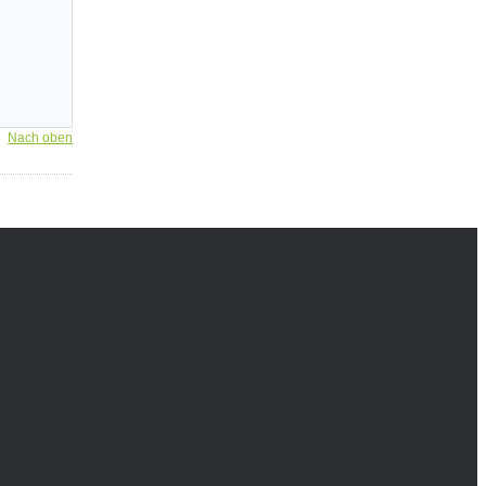
Nach oben