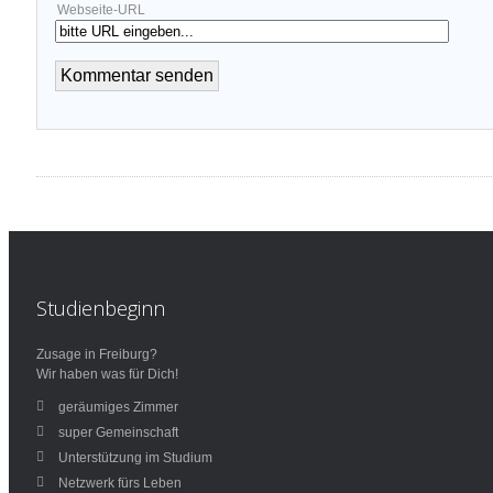
Webseite-URL
Studienbeginn
Zusage in Freiburg?
Wir haben was für Dich!
geräumiges Zimmer
super Gemeinschaft
Unterstützung im Studium
Netzwerk fürs Leben