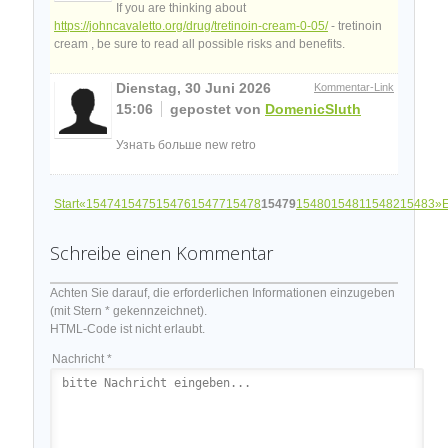
If you are thinking about
https://johncavaletto.org/drug/tretinoin-cream-0-05/
- tretinoin
cream , be sure to read all possible risks and benefits.
Dienstag, 30 Juni 2026
Kommentar-Link
15:06
gepostet von
DomenicSluth
Узнать больше new retro
Start
«
15474
15475
15476
15477
15478
15479
15480
15481
15482
15483
»
Schreibe einen Kommentar
Achten Sie darauf, die erforderlichen Informationen einzugeben
(mit Stern * gekennzeichnet).
HTML-Code ist nicht erlaubt.
Nachricht *