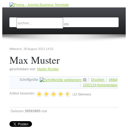
Mittwoch, 28 August 2013 14:52
Max Muster
geschrieben von
Martin Richter
Schriftgröße
Drucken
eMail
1002119
Kommentare
Artikel bewerten
(12 Stimmen)
Gelesen
39593905
mal