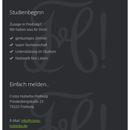
Studienbeginn
Zusage in Freiburg?
Wir haben was für Dich!
geräumiges Zimmer
super Gemeinschaft
Unterstützung im Studium
Netzwerk fürs Leben
Einfach
melden...
Corps Hubertia Freiburg
Fürstenbergstraße 23
79102 Freiburg
E-Mail:
info@corps-
hubertia.de