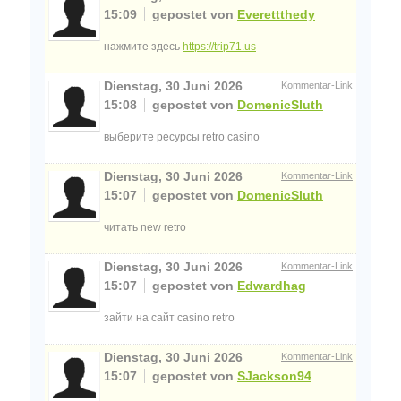
15:09
gepostet von
Everettthedy
нажмите здесь
https://trip71.us
Dienstag, 30 Juni 2026
Kommentar-Link
15:08
gepostet von
DomenicSluth
выберите ресурсы retro casino
Dienstag, 30 Juni 2026
Kommentar-Link
15:07
gepostet von
DomenicSluth
читать new retro
Dienstag, 30 Juni 2026
Kommentar-Link
15:07
gepostet von
Edwardhag
зайти на сайт casino retro
Dienstag, 30 Juni 2026
Kommentar-Link
15:07
gepostet von
SJackson94